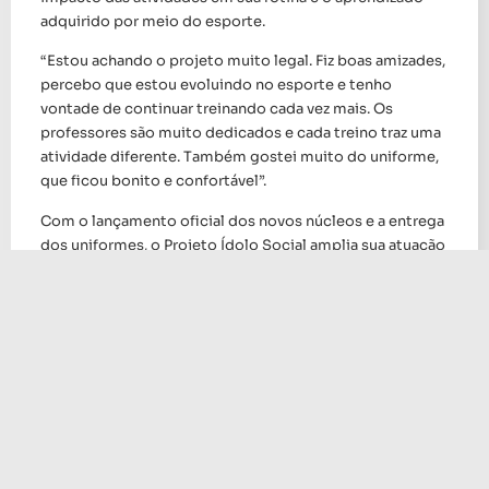
adquirido por meio do esporte.
“Estou achando o projeto muito legal. Fiz boas amizades,
percebo que estou evoluindo no esporte e tenho
vontade de continuar treinando cada vez mais. Os
professores são muito dedicados e cada treino traz uma
atividade diferente. Também gostei muito do uniforme,
que ficou bonito e confortável”.
Com o lançamento oficial dos novos núcleos e a entrega
dos uniformes, o Projeto Ídolo Social amplia sua atuação
no Rio de Janeiro e reitera seu compromisso com a
formação cidadã, a inclusão social e o desenvolvimento
de crianças e adolescentes por meio do esporte.
Desenvolvido pelo Instituto Anderson Varejão e pela Pró
Basquete, o Projeto Ídolo Social oferece aulas gratuitas
de basquete para crianças e adolescentes, promovendo
valores como disciplina, respeito, trabalho em equipe e
protagonismo. Além da prática esportiva, o projeto
busca contribuir para o desenvolvimento humano e