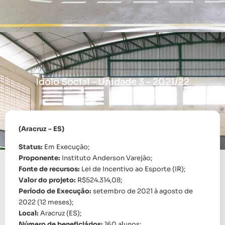
Ídolo Social – Unidade 3 – 2021/22
15/03/2025
(Aracruz – ES)
Status:
Em Execução;
Proponente:
Instituto Anderson Varejão;
Fonte de recursos:
Lei de Incentivo ao Esporte (IR);
Valor do projeto:
R$524.314,08;
Período de Execução:
setembro de 2021 à agosto de
2022 (12 meses);
Local:
Aracruz (ES);
Número de beneficiários:
160 alunos;