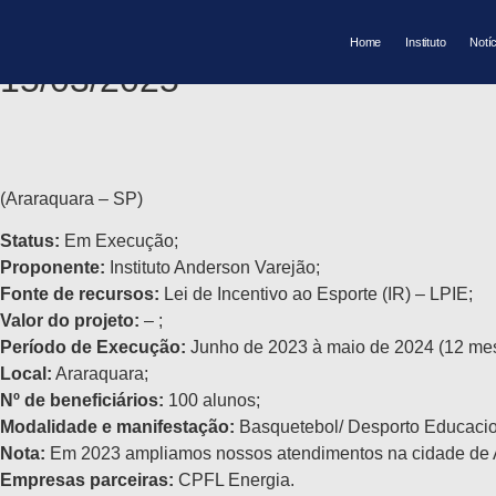
Ídolo Social SP – 2023/24
Home
Instituto
Notí
15/03/2025
(Araraquara – SP)
Status:
Em Execução;
Proponente:
Instituto Anderson Varejão;
Fonte de recursos:
Lei de Incentivo ao Esporte (IR) – LPIE;
Valor do projeto:
– ;
Período de Execução:
Junho de 2023 à maio de 2024 (12 mes
Local:
Araraquara;
Nº de beneficiários:
100 alunos;
Modalidade e manifestação:
Basquetebol/ Desporto Educacio
Nota:
Em 2023 ampliamos nossos atendimentos na cidade de A
Empresas parceiras:
CPFL Energia.