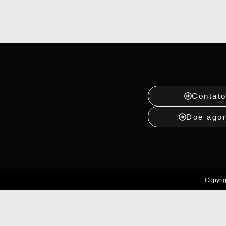
Contat
Doe ago
Copyrig