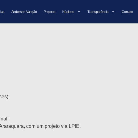
cias
Anderson Varejão
Projetos
Núcleos
Transparência
Contato
es);
nal;
raraquara, com um projeto via LPIE.