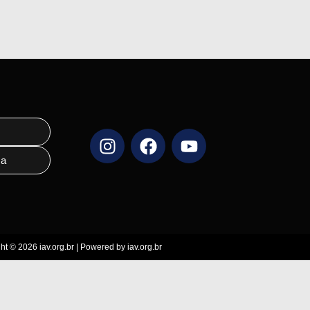
o
ra
ht © 2026 iav.org.br | Powered by iav.org.br