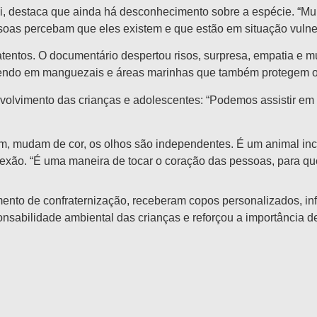
li, destaca que ainda há desconhecimento sobre a espécie. “Mu
oas percebam que eles existem e que estão em situação vulner
entos. O documentário despertou risos, surpresa, empatia e m
vendo em manguezais e áreas marinhas que também protegem o li
volvimento das crianças e adolescentes: “Podemos assistir em
m, mudam de cor, os olhos são independentes. É um animal incr
exão. “É uma maneira de tocar o coração das pessoas, para q
mento de confraternização, receberam copos personalizados, inf
onsabilidade ambiental das crianças e reforçou a importância 