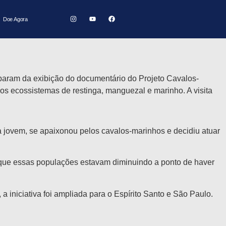
cionam com documentário do
Doe Agora
iciparam da exibição do documentário do Projeto Cavalos-
s ecossistemas de restinga, manguezal e marinho. A visita
nda jovem, se apaixonou pelos cavalos-marinhos e decidiu atuar
 que essas populações estavam diminuindo a ponto de haver
a iniciativa foi ampliada para o Espírito Santo e São Paulo.