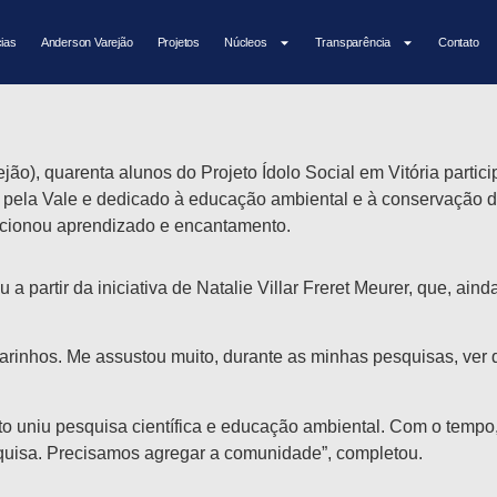
da Vale, alunos do IAV se emo
cias
Anderson Varejão
Projetos
Núcleos
Transparência
Contato
rejão), quarenta alunos do Projeto Ídolo Social em Vitória part
pela Vale e dedicado à educação ambiental e à conservação do
orcionou aprendizado e encantamento.
a partir da iniciativa de Natalie Villar Freret Meurer, que, ai
rinhos. Me assustou muito, durante as minhas pesquisas, ver
to uniu pesquisa científica e educação ambiental. Com o tempo, 
quisa. Precisamos agregar a comunidade”, completou.