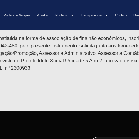
o Social Unidade 5 Ano 2
Anderson Varejão
Projetos
Núcleos
Transparência
Contato
Doe
constituída na forma de associação de fins não econômicos, in
29.042-480, pelo presente instrumento, solicita junto aos forn
ação/Promoção, Assessoria Administrativo, Assessoria Contábil
previsto no Projeto Ídolo Social Unidade 5 Ano 2, aprovado e ex
LI nº 2300933.