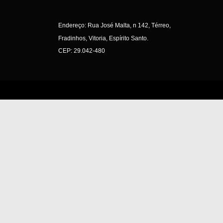
Endereço: Rua José Malta, n 142, Térreo,
Fradinhos, Vitoria, Espírito Santo.
CEP: 29.042-480