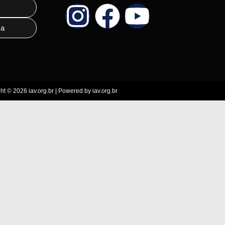
o
ra
ht © 2026 iav.org.br | Powered by iav.org.br