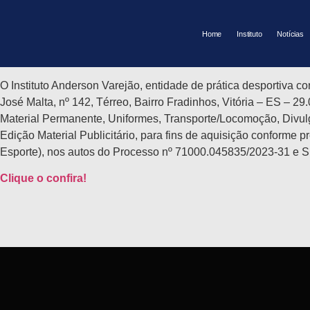
Cotação 01/2024 – Projeto Ídol
Home
Instituto
Notícias
17/06/2024
O Instituto Anderson Varejão, entidade de prática desportiva 
José Malta, nº 142, Térreo, Bairro Fradinhos, Vitória – ES – 
Material Permanente, Uniformes, Transporte/Locomoção, Divulg
Edição Material Publicitário, para fins de aquisição conforme 
Esporte), nos autos do Processo nº 71000.045835/2023-31 e S
Clique o confira!